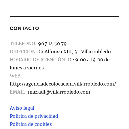
c
st
ai
m
e
o
l
p
b
d
a
CONTACTO
o
o
rt
o
n
ir
TELÉFONO:
967 14 50 79
k
DIRECCIÓN:
C/ Alfonso XIII, 31. Villarrobledo.
HORARIO DE ATENCIÓN:
De 9:00 a 14:00 de
lunes a viernes
WEB:
http://agenciadecolocacion.villarrobledo.com/
EMAIL:
mar.adl@villarrobledo.com
Aviso legal
Política de privacidad
Política de cookies