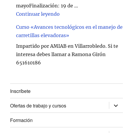
mayoFinalización: 19 de …
"Curso de Soldadura en Villarr
Continuar leyendo
Curso «Avances tecnológicos en el manejo de
carretillas elevadoras»
Impartido por AMIAB en Villarrobledo. Si te
interesa debes llamar a Ramona Girón
651610186
Inscríbete
expande
Ofertas de trabajo y cursos
el
menú
inferior
Formación
expande