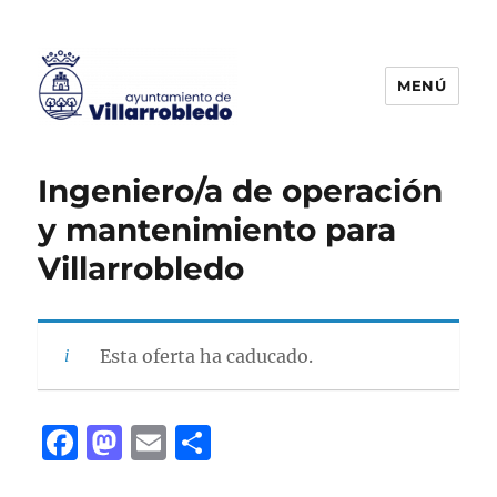
MENÚ
Agencia de Colocación
Ingeniero/a de operación
y mantenimiento para
Villarrobledo
Esta oferta ha caducado.
F
M
E
C
a
a
m
o