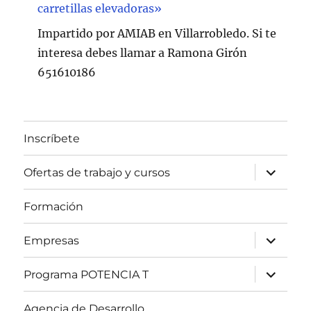
carretillas elevadoras»
Impartido por AMIAB en Villarrobledo. Si te
interesa debes llamar a Ramona Girón
651610186
Inscríbete
expande
Ofertas de trabajo y cursos
el
menú
inferior
Formación
expande
Empresas
el
menú
inferior
expande
Programa POTENCIA T
el
menú
inferior
Agencia de Desarrollo