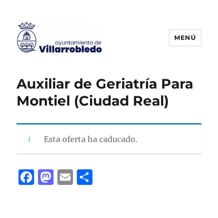
MENÚ
Agencia de Colocación
Auxiliar de Geriatría Para
Montiel (Ciudad Real)
Esta oferta ha caducado.
F
M
E
C
a
a
m
o
c
st
ai
m