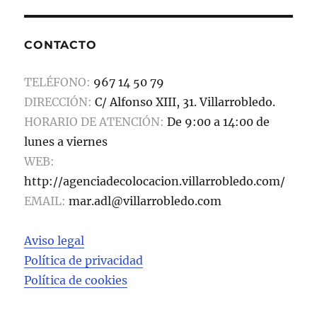
e
o
l
p
b
d
a
CONTACTO
o
o
rt
o
n
ir
TELÉFONO:
967 14 50 79
k
DIRECCIÓN:
C/ Alfonso XIII, 31. Villarrobledo.
HORARIO DE ATENCIÓN:
De 9:00 a 14:00 de
lunes a viernes
WEB:
http://agenciadecolocacion.villarrobledo.com/
EMAIL:
mar.adl@villarrobledo.com
Aviso legal
Política de privacidad
Política de cookies