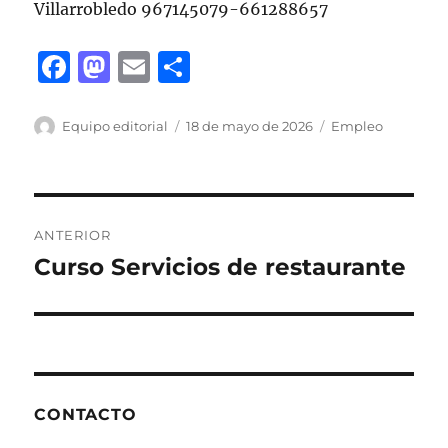
Villarrobledo 967145079-661288657
F
M
E
C
a
a
m
o
c
st
ai
m
Autor
Publicado
Categorías
Equipo editorial
18 de mayo de 2026
Empleo
el
e
o
l
p
b
d
a
Navegación
o
o
rt
ANTERIOR
o
n
ir
de
Curso Servicios de restaurante
Entrada
k
anterior:
entradas
CONTACTO