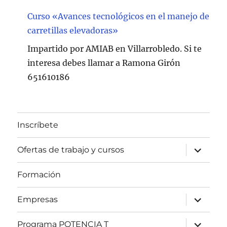
Curso «Avances tecnológicos en el manejo de
carretillas elevadoras»
Impartido por AMIAB en Villarrobledo. Si te
interesa debes llamar a Ramona Girón
651610186
Inscríbete
expande
Ofertas de trabajo y cursos
el
menú
inferior
Formación
expande
Empresas
el
menú
inferior
expande
Programa POTENCIA T