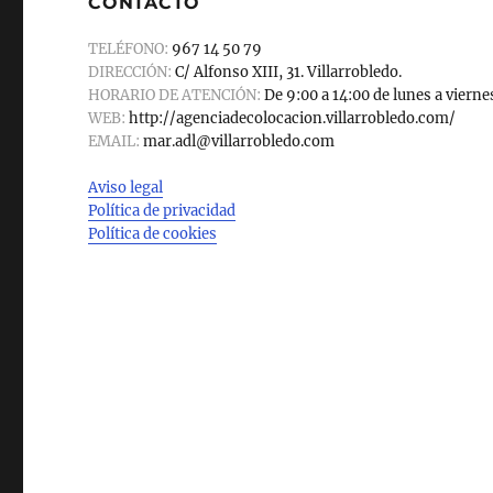
CONTACTO
TELÉFONO:
967 14 50 79
DIRECCIÓN:
C/ Alfonso XIII, 31. Villarrobledo.
HORARIO DE ATENCIÓN:
De 9:00 a 14:00 de lunes a vierne
WEB:
http://agenciadecolocacion.villarrobledo.com/
EMAIL:
mar.adl@villarrobledo.com
Aviso legal
Política de privacidad
Política de cookies