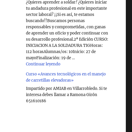
¿Quieres aprender a soldar? ¿Quieres iniciar
tu andadura profesional en este importante
sector laboral? ¡¡Si es así, te estamos
buscando!!Buscamos personas
responsables y comprometidas, con ganas
de aprender un oficio y poder continuar con
su desarrollo profesional.2ª Edición CURSO:
INICIACION A LA SOLDADURA TIGHoras:
112 horasAlumnas/os: 10Inicio: 27 de
mayoFinalización: 19 de …
"Curso de Soldadura en Villarrobledo"
Continuar leyendo
Curso «Avances tecnológicos en el manejo
de carretillas elevadoras»
Impartido por AMIAB en Villarrobledo. Si te
interesa debes llamar a Ramona Girón
651610186