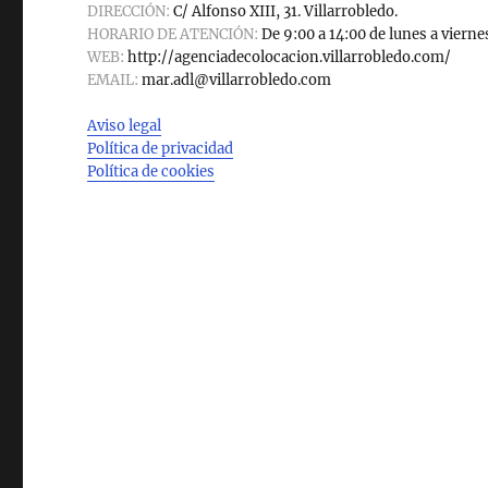
k
DIRECCIÓN:
C/ Alfonso XIII, 31. Villarrobledo.
HORARIO DE ATENCIÓN:
De 9:00 a 14:00 de lunes a vierne
WEB:
http://agenciadecolocacion.villarrobledo.com/
EMAIL:
mar.adl@villarrobledo.com
Aviso legal
Política de privacidad
Política de cookies