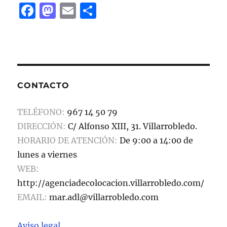
F
M
E
C
a
a
m
o
c
st
ai
m
e
o
l
p
b
d
a
CONTACTO
o
o
rt
o
n
ir
TELÉFONO:
967 14 50 79
k
DIRECCIÓN:
C/ Alfonso XIII, 31. Villarrobledo.
HORARIO DE ATENCIÓN:
De 9:00 a 14:00 de
lunes a viernes
WEB:
http://agenciadecolocacion.villarrobledo.com/
EMAIL:
mar.adl@villarrobledo.com
Aviso legal