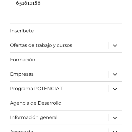
651610186
Inscríbete
expande
Ofertas de trabajo y cursos
el
menú
inferior
Formación
expande
Empresas
el
menú
inferior
expande
Programa POTENCIA T
el
menú
inferior
Agencia de Desarrollo
expande
Información general
el
menú
inferior
expande
Acerca de