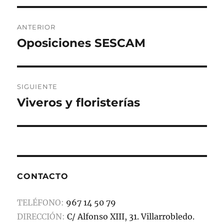
o
o
rt
Navegación
o
n
ir
ANTERIOR
de
k
Oposiciones SESCAM
Entrada
anterior:
entradas
SIGUIENTE
Viveros y floristerías
Entrada
siguiente:
CONTACTO
TELÉFONO:
967 14 50 79
DIRECCIÓN:
C/ Alfonso XIII, 31. Villarrobledo.