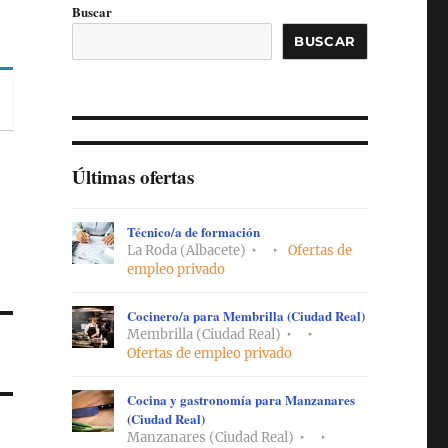
Buscar
BUSCAR
Últimas ofertas
Técnico/a de formación
La Roda (Albacete)
Ofertas de
empleo privado
Cocinero/a para Membrilla (Ciudad Real)
Membrilla (Ciudad Real)
Ofertas de empleo privado
Cocina y gastronomía para Manzanares
(Ciudad Real)
Manzanares (Ciudad Real)