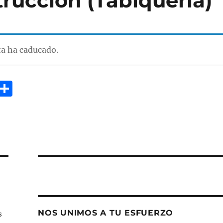
rucción (Tabiquería)
ta ha caducado.
E
C
m
o
i
m
p
a
rt
ir
NOS UNIMOS A TU ESFUERZO
s