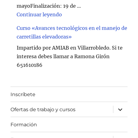
mayoFinalización: 19 de …
"Curso de Soldadura en Villarr
Continuar leyendo
Curso «Avances tecnológicos en el manejo de
carretillas elevadoras»
Impartido por AMIAB en Villarrobledo. Si te
interesa debes llamar a Ramona Girón
651610186
Inscríbete
expande
Ofertas de trabajo y cursos
el
menú
inferior
Formación
expande