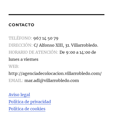
c
st
ai
m
e
o
l
p
b
d
a
CONTACTO
o
o
rt
o
n
ir
TELÉFONO:
967 14 50 79
k
DIRECCIÓN:
C/ Alfonso XIII, 31. Villarrobledo.
HORARIO DE ATENCIÓN:
De 9:00 a 14:00 de
lunes a viernes
WEB:
http://agenciadecolocacion.villarrobledo.com/
EMAIL:
mar.adl@villarrobledo.com
Aviso legal
Política de privacidad
Política de cookies