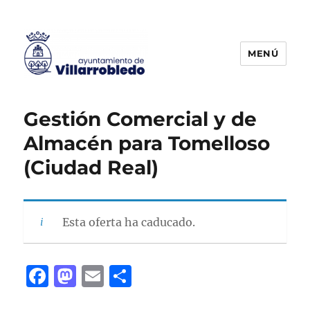
MENÚ
Agencia de Colocación
Gestión Comercial y de
Almacén para Tomelloso
(Ciudad Real)
Esta oferta ha caducado.
F
M
E
C
a
a
m
o