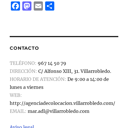
F
M
E
C
a
a
m
o
c
st
ai
m
e
o
l
p
b
d
a
CONTACTO
o
o
rt
o
n
ir
TELÉFONO:
967 14 50 79
k
DIRECCIÓN:
C/ Alfonso XIII, 31. Villarrobledo.
HORARIO DE ATENCIÓN:
De 9:00 a 14:00 de
lunes a viernes
WEB:
http://agenciadecolocacion.villarrobledo.com/
EMAIL:
mar.adl@villarrobledo.com
Aviso legal