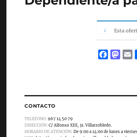
Dependiente/a pa
Esta ofer
F
M
a
a
c
st
a
e
o
l
b
d
o
o
CONTACTO
o
n
TELÉFONO:
967 14 50 79
k
DIRECCIÓN:
C/ Alfonso XIII, 31. Villarrobledo.
HORARIO DE ATENCIÓN:
De 9:00 a 14:00 de lunes a vierne