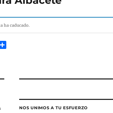
ra Albacete
ta ha caducado.
E
C
m
o
i
m
p
a
rt
ir
NOS UNIMOS A TU ESFUERZO
s