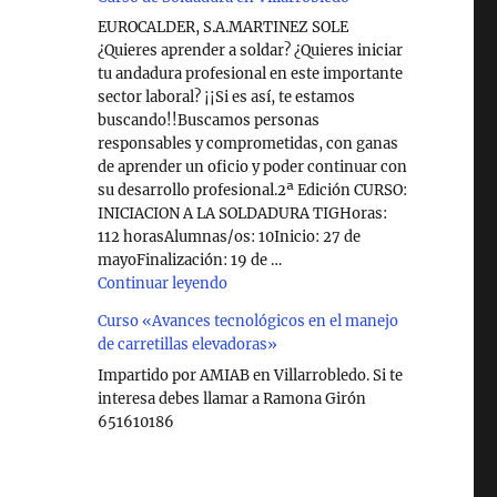
EUROCALDER, S.A.MARTINEZ SOLE
¿Quieres aprender a soldar? ¿Quieres iniciar
tu andadura profesional en este importante
sector laboral? ¡¡Si es así, te estamos
buscando!!Buscamos personas
responsables y comprometidas, con ganas
de aprender un oficio y poder continuar con
su desarrollo profesional.2ª Edición CURSO:
INICIACION A LA SOLDADURA TIGHoras:
112 horasAlumnas/os: 10Inicio: 27 de
mayoFinalización: 19 de …
"Curso de Soldadura en Villarrobledo"
Continuar leyendo
Curso «Avances tecnológicos en el manejo
de carretillas elevadoras»
Impartido por AMIAB en Villarrobledo. Si te
interesa debes llamar a Ramona Girón
651610186