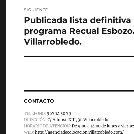
SIGUIENTE
Publicada lista definitiv
Entrada
siguiente:
programa Recual Esbozo
Villarrobledo.
CONTACTO
TELÉFONO:
967 14 50 79
DIRECCIÓN:
C/ Alfonso XIII, 31. Villarrobledo.
HORARIO DE ATENCIÓN:
De 9:00 a 14:00 de lunes a vierne
WEB:
http://agenciadecolocacion.villarrobledo.com/