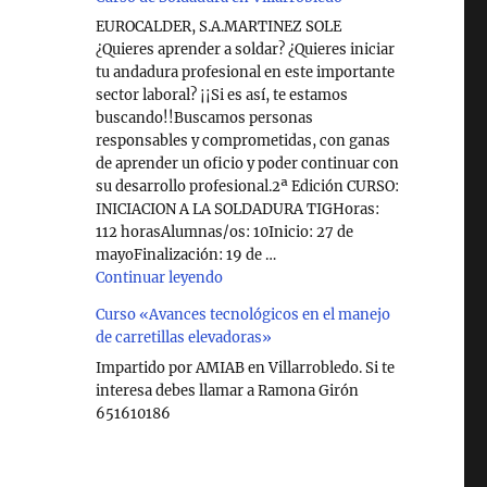
EUROCALDER, S.A.MARTINEZ SOLE
¿Quieres aprender a soldar? ¿Quieres iniciar
tu andadura profesional en este importante
sector laboral? ¡¡Si es así, te estamos
buscando!!Buscamos personas
responsables y comprometidas, con ganas
de aprender un oficio y poder continuar con
su desarrollo profesional.2ª Edición CURSO:
INICIACION A LA SOLDADURA TIGHoras:
112 horasAlumnas/os: 10Inicio: 27 de
mayoFinalización: 19 de …
"Curso de Soldadura en Villarrobledo"
Continuar leyendo
Curso «Avances tecnológicos en el manejo
de carretillas elevadoras»
Impartido por AMIAB en Villarrobledo. Si te
interesa debes llamar a Ramona Girón
651610186