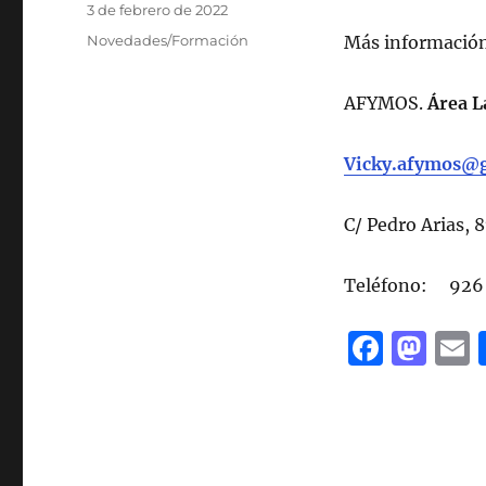
Publicado
3 de febrero de 2022
el
Categorías
Novedades/Formación
Más información
AFYMOS.
Área L
Vicky.afymos@
C/ Pedro Arias, 
Teléfono: 926 
F
M
a
a
c
st
a
e
o
l