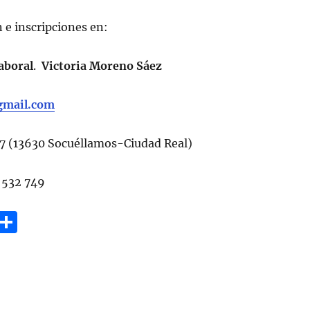
 e inscripciones en:
aboral
.
Victoria Moreno Sáez
gmail.com
87 (13630 Socuéllamos-Ciudad Real)
532 749
E
C
m
o
i
m
p