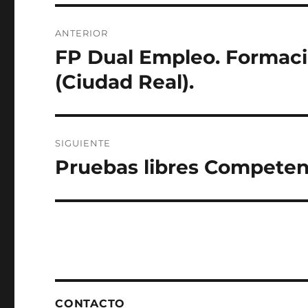
b
d
o
o
Navegación
ANTERIOR
o
n
de
FP Dual Empleo. Formaci
Entrada
k
anterior:
entradas
(Ciudad Real).
SIGUIENTE
Pruebas libres Competen
Entrada
siguiente:
CONTACTO