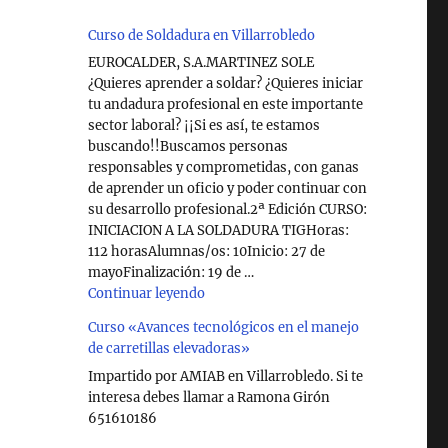
Curso de Soldadura en Villarrobledo
EUROCALDER, S.A.MARTINEZ SOLE
¿Quieres aprender a soldar? ¿Quieres iniciar
tu andadura profesional en este importante
sector laboral? ¡¡Si es así, te estamos
buscando!!Buscamos personas
responsables y comprometidas, con ganas
de aprender un oficio y poder continuar con
su desarrollo profesional.2ª Edición CURSO:
INICIACION A LA SOLDADURA TIGHoras:
112 horasAlumnas/os: 10Inicio: 27 de
mayoFinalización: 19 de …
"Curso de Soldadura en Villarrobledo"
Continuar leyendo
Curso «Avances tecnológicos en el manejo
de carretillas elevadoras»
Impartido por AMIAB en Villarrobledo. Si te
interesa debes llamar a Ramona Girón
651610186