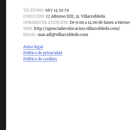
TELÉFONO:
967 14 50 79
DIRECCIÓN:
C/ Alfonso XIII, 31. Villarrobledo.
HORARIO DE ATENCIÓN:
De 9:00 a 14:00 de lunes a vierne
WEB:
http://agenciadecolocacion.villarrobledo.com/
EMAIL:
mar.adl@villarrobledo.com
Aviso legal
Política de privacidad
Política de cookies