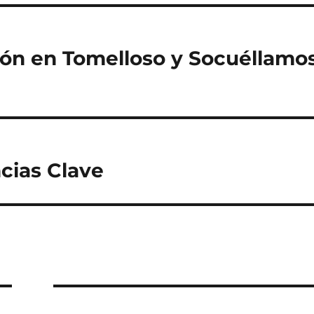
a
rt
ir
ón en Tomelloso y Socuéllamo
cias Clave