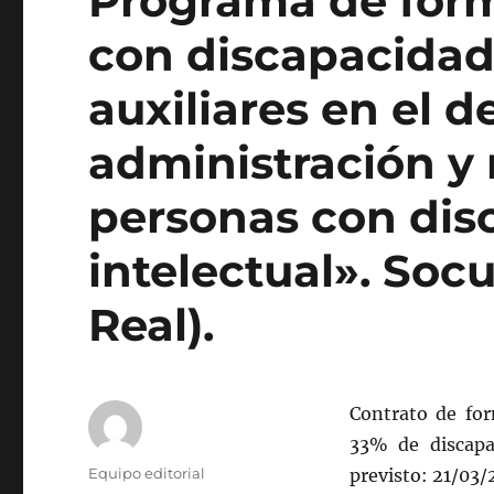
Programa de form
con discapacidad
auxiliares en el 
administración y
personas con dis
intelectual». Soc
Real).
Contrato de fo
33% de discapa
Autor
Equipo editorial
previsto: 21/03/