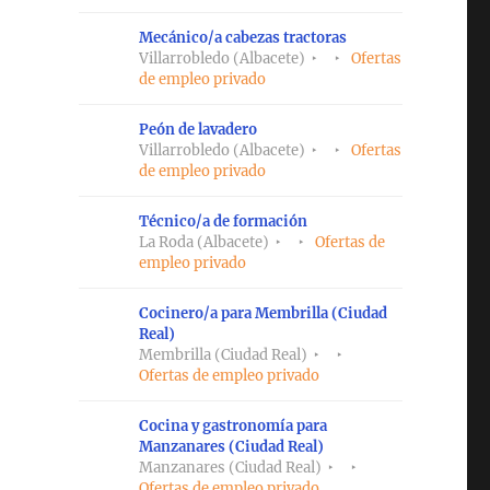
Mecánico/a cabezas tractoras
Villarrobledo (Albacete)
Ofertas
de empleo privado
Peón de lavadero
Villarrobledo (Albacete)
Ofertas
de empleo privado
Técnico/a de formación
La Roda (Albacete)
Ofertas de
empleo privado
Cocinero/a para Membrilla (Ciudad
Real)
Membrilla (Ciudad Real)
Ofertas de empleo privado
Cocina y gastronomía para
Manzanares (Ciudad Real)
Manzanares (Ciudad Real)
Ofertas de empleo privado