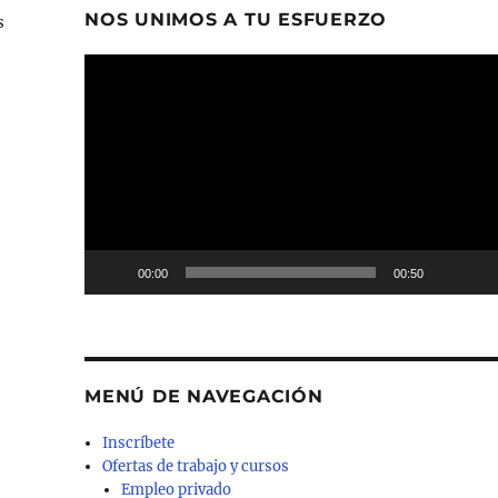
NOS UNIMOS A TU ESFUERZO
s
Reproductor
de
vídeo
00:00
00:50
MENÚ DE NAVEGACIÓN
Inscríbete
Ofertas de trabajo y cursos
Empleo privado