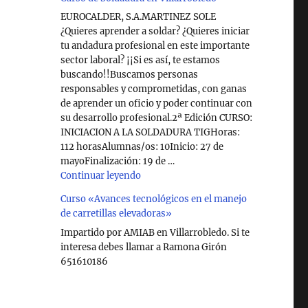
EUROCALDER, S.A.MARTINEZ SOLE
¿Quieres aprender a soldar? ¿Quieres iniciar
tu andadura profesional en este importante
sector laboral? ¡¡Si es así, te estamos
buscando!!Buscamos personas
responsables y comprometidas, con ganas
de aprender un oficio y poder continuar con
su desarrollo profesional.2ª Edición CURSO:
INICIACION A LA SOLDADURA TIGHoras:
112 horasAlumnas/os: 10Inicio: 27 de
mayoFinalización: 19 de …
"Curso de Soldadura en Villarrobledo"
Continuar leyendo
Curso «Avances tecnológicos en el manejo
de carretillas elevadoras»
Impartido por AMIAB en Villarrobledo. Si te
interesa debes llamar a Ramona Girón
651610186