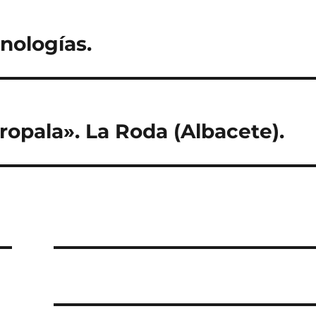
rt
ir
nologías.
ropala». La Roda (Albacete).