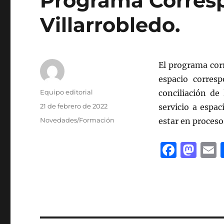
Programa Corres
Villarrobledo.
El programa cor
espacio corresp
Autor
Equipo editorial
conciliación de
Publicado
21 de febrero de 2022
servicio a espa
el
Categorías
Novedades/Formación
estar en proceso
F
M
a
a
c
st
a
e
o
l
b
d