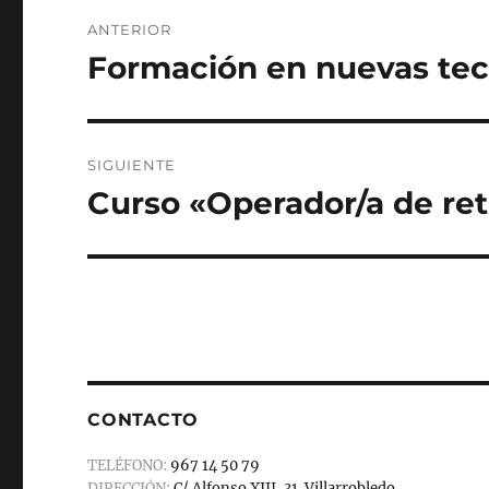
o
o
Navegación
ANTERIOR
o
n
de
Formación en nuevas tec
Entrada
k
anterior:
entradas
SIGUIENTE
Curso «Operador/a de ret
Entrada
siguiente:
CONTACTO
TELÉFONO:
967 14 50 79
DIRECCIÓN:
C/ Alfonso XIII, 31. Villarrobledo.