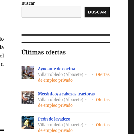
Buscar
BUSCAR
do
la
Últimas ofertas
el
en
Ayudante de cocina
Villarrobledo (Albacete)
Ofertas
de empleo privado
Mecánico/a cabezas tractoras
Villarrobledo (Albacete)
Ofertas
de empleo privado
Peón de lavadero
Villarrobledo (Albacete)
Ofertas
de empleo privado