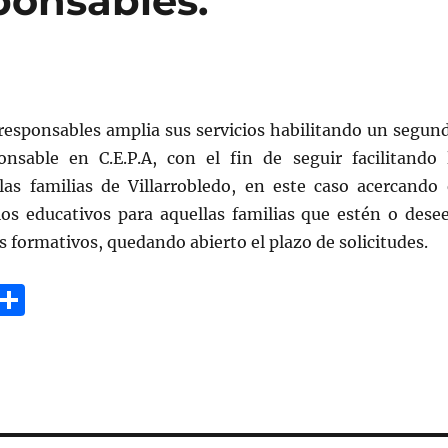
ponsables.
responsables amplia sus servicios habilitando un segun
onsable en C.E.P.A, con el fin de seguir facilitando 
 las familias de Villarrobledo, en este caso acercando 
cios educativos para aquellas familias que estén o dese
s formativos, quedando abierto el plazo de solicitudes.
E
C
m
o
i
m
p
a