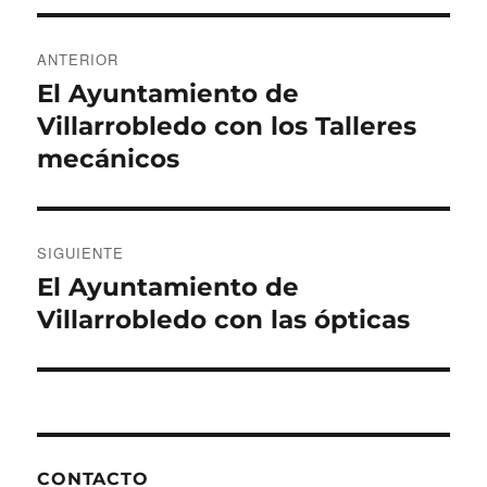
o
o
rt
Navegación
o
n
ir
ANTERIOR
de
k
El Ayuntamiento de
Entrada
anterior:
Villarrobledo con los Talleres
entradas
mecánicos
SIGUIENTE
El Ayuntamiento de
Entrada
siguiente:
Villarrobledo con las ópticas
CONTACTO