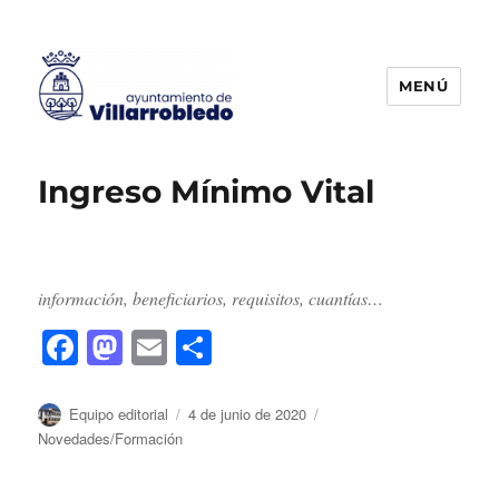
MENÚ
Agencia de Colocación
Ingreso Mínimo Vital
información, beneficiarios, requisitos, cuantías…
F
M
E
C
a
a
m
o
c
st
ai
m
Autor
Publicado
Categorías
Equipo editorial
4 de junio de 2020
el
Novedades/Formación
e
o
l
p
b
d
a