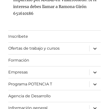
interesa debes llamar a Ramona Girón
651610186
Inscríbete
expande
Ofertas de trabajo y cursos
el
menú
inferior
Formación
expande
Empresas
el
menú
inferior
expande
Programa POTENCIA T
el
menú
inferior
Agencia de Desarrollo
expande
Información general