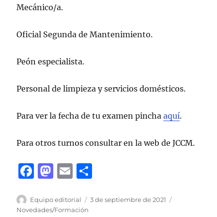
Mecánico/a.
Oficial Segunda de Mantenimiento.
Peón especialista.
Personal de limpieza y servicios domésticos.
Para ver la fecha de tu examen pincha
aquí
.
Para otros turnos consultar en la web de JCCM.
F
M
E
C
a
a
m
o
c
st
ai
m
Autor
Publicado
Categorías
Equipo editorial
3 de septiembre de 2021
el
Novedades/Formación