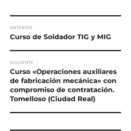
e
o
l
p
b
d
a
o
o
rt
Navegación
o
n
ir
ANTERIOR
de
k
Curso de Soldador TIG y MIG
Entrada
anterior:
entradas
SIGUIENTE
Curso «Operaciones auxiliares
Entrada
siguiente:
de fabricación mecánica» con
compromiso de contratación.
Tomelloso (Ciudad Real)