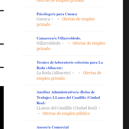
Ofertas de empleo privado
Psicólogo/a para Cuenca
Cuenca
Ofertas de empleo
privado
Camarera/o.Villarrobledo.
Villarrobledo
Ofertas de empleo
privado
Técnico de laboratorio colorista para La
Roda (Albacete)
La Roda (Albacete)
Ofertas de
empleo privado
Auxiliar Administrativo/a (Bolsa de
Trabajo); LLanos del Caudillo (Ciudad
Real)
LLanos del Caudillo (Ciudad Real)
Ofertas de empleo público
Asesor/a Comercial