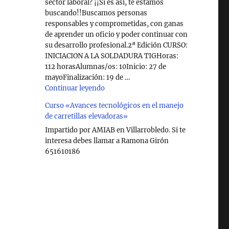
sector laboral? ¡¡Si es así, te estamos
buscando!!Buscamos personas
responsables y comprometidas, con ganas
de aprender un oficio y poder continuar con
su desarrollo profesional.2ª Edición CURSO:
INICIACION A LA SOLDADURA TIGHoras:
112 horasAlumnas/os: 10Inicio: 27 de
mayoFinalización: 19 de …
"Curso de Soldadura en Villarrobledo"
Continuar leyendo
Curso «Avances tecnológicos en el manejo
de carretillas elevadoras»
Impartido por AMIAB en Villarrobledo. Si te
interesa debes llamar a Ramona Girón
651610186