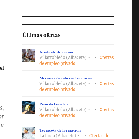
Últimas ofertas
Ayudante de cocina
Villarrobledo (Albacete)
Ofertas
de empleo privado
el
Mecánico/a cabezas tractoras
Villarrobledo (Albacete)
Ofertas
de empleo privado
Peón de lavadero
s,
Villarrobledo (Albacete)
Ofertas
or
de empleo privado
en
Técnico/a de formación
La Roda (Albacete)
Ofertas de