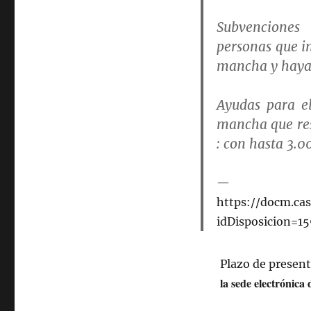
Subvenciones
personas que in
mancha y hayan
Ayudas para el
mancha que resi
:
con hasta 3.0
https://docm.ca
idDisposicion=
Plazo de present
la sede electrónica