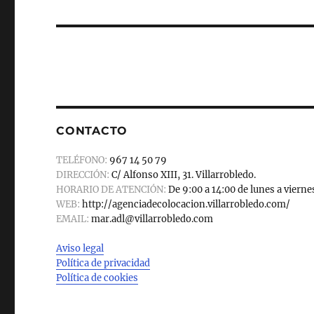
siguiente:
CONTACTO
TELÉFONO:
967 14 50 79
DIRECCIÓN:
C/ Alfonso XIII, 31. Villarrobledo.
HORARIO DE ATENCIÓN:
De 9:00 a 14:00 de lunes a vierne
WEB:
http://agenciadecolocacion.villarrobledo.com/
EMAIL:
mar.adl@villarrobledo.com
Aviso legal
Política de privacidad
Política de cookies