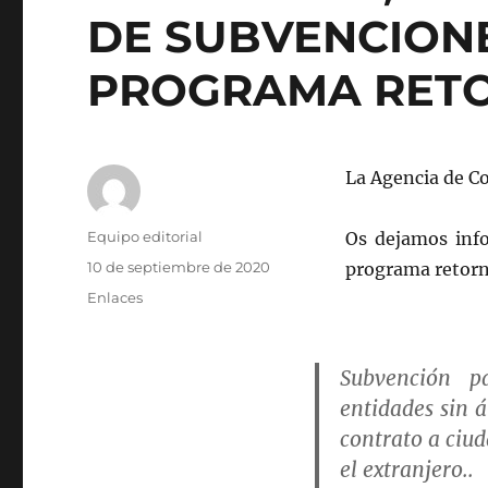
DE SUBVENCIONE
PROGRAMA RETO
La Agencia de C
Autor
Equipo editorial
Os dejamos info
Publicado
10 de septiembre de 2020
programa retorno
el
Categorías
Enlaces
Subvención p
entidades sin 
contrato a
ciud
el extranjero..