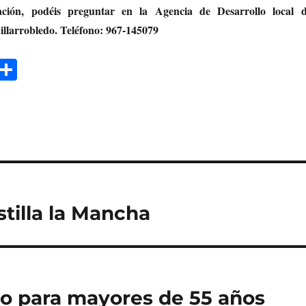
ción, podéis preguntar en la Agencia de Desarrollo local d
llarrobledo. Teléfono: 967-145079
E
C
m
o
i
m
p
a
rt
ir
tilla la Mancha
ico para mayores de 55 años