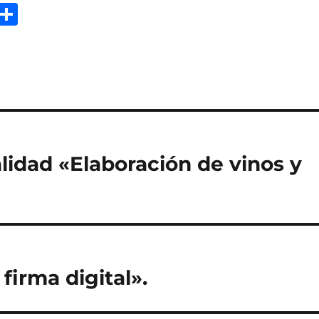
E
C
m
o
i
m
p
a
rt
ir
lidad «Elaboración de vinos y
firma digital».