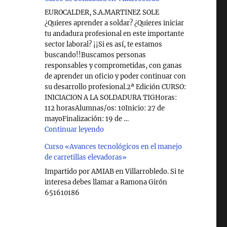
EUROCALDER, S.A.MARTINEZ SOLE
¿Quieres aprender a soldar? ¿Quieres iniciar
tu andadura profesional en este importante
sector laboral? ¡¡Si es así, te estamos
buscando!!Buscamos personas
responsables y comprometidas, con ganas
de aprender un oficio y poder continuar con
su desarrollo profesional.2ª Edición CURSO:
INICIACION A LA SOLDADURA TIGHoras:
112 horasAlumnas/os: 10Inicio: 27 de
mayoFinalización: 19 de …
"Curso de Soldadura en Villarrobledo"
Continuar leyendo
Curso «Avances tecnológicos en el manejo
de carretillas elevadoras»
Impartido por AMIAB en Villarrobledo. Si te
interesa debes llamar a Ramona Girón
651610186