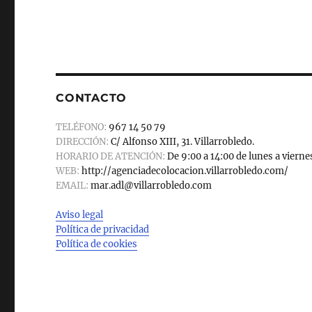
CONTACTO
TELÉFONO:
967 14 50 79
DIRECCIÓN:
C/ Alfonso XIII, 31. Villarrobledo.
HORARIO DE ATENCIÓN:
De 9:00 a 14:00 de lunes a vierne
WEB:
http://agenciadecolocacion.villarrobledo.com/
EMAIL:
mar.adl@villarrobledo.com
Aviso legal
Política de privacidad
Política de cookies