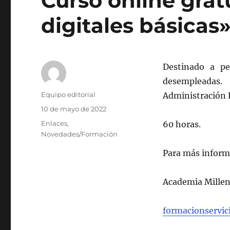
Curso online gra
digitales básicas»
Destinado a pe
desempleadas.
Autor
Equipo editorial
Administración P
Publicado
10 de mayo de 2022
el
Categorías
Enlaces
,
60 horas.
Novedades/Formación
Para más informa
Academia Millen
formacionservi