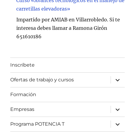
Curso «Avances tecnológicos en el manejo de
carretillas elevadoras»
Impartido por AMIAB en Villarrobledo. Si te
interesa debes llamar a Ramona Girón
651610186
Inscríbete
expande
Ofertas de trabajo y cursos
el
menú
inferior
Formación
expande
Empresas
el
menú
inferior
expande
Programa POTENCIA T
el
menú