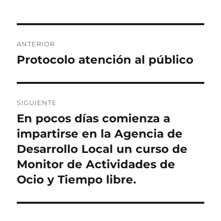
b
d
a
o
o
rt
Navegación
o
n
ir
ANTERIOR
de
k
Protocolo atención al público
Entrada
anterior:
entradas
SIGUIENTE
En pocos días comienza a
Entrada
siguiente:
impartirse en la Agencia de
Desarrollo Local un curso de
Monitor de Actividades de
Ocio y Tiempo libre.