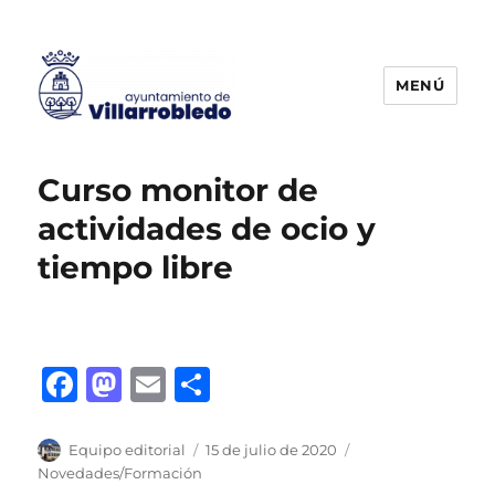
MENÚ
Agencia de Colocación
Curso monitor de
actividades de ocio y
tiempo libre
F
M
E
C
a
a
m
o
c
st
ai
m
Autor
Publicado
Categorías
Equipo editorial
15 de julio de 2020
el
Novedades/Formación
e
o
l
p