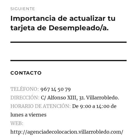
SIGUIENTE
Importancia de actualizar tu
Entrada
siguiente:
tarjeta de Desempleado/a.
CONTACTO
TELÉFONO:
967 14 50 79
DIRECCIÓN:
C/ Alfonso XIII, 31. Villarrobledo.
HORARIO DE ATENCIÓN:
De 9:00 a 14:00 de
lunes a viernes
WEB:
http://agenciadecolocacion.villarrobledo.com/