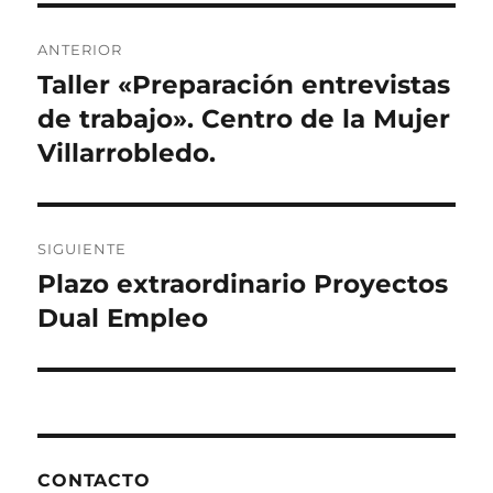
b
d
a
Navegación
o
o
rt
ANTERIOR
o
n
ir
de
Taller «Preparación entrevistas
Entrada
k
anterior:
de trabajo». Centro de la Mujer
entradas
Villarrobledo.
SIGUIENTE
Plazo extraordinario Proyectos
Entrada
siguiente:
Dual Empleo
CONTACTO