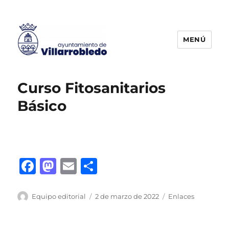
MENÚ
Agencia de Colocación
Curso Fitosanitarios
Básico
F
M
E
C
a
a
m
o
c
st
ai
m
Autor
Publicado
Categorías
Equipo editorial
2 de marzo de 2022
Enlaces
el
e
o
l
p