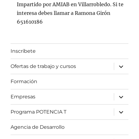
Impartido por AMIAB en Villarrobledo. Si te
interesa debes llamar a Ramona Girón
651610186
Inscríbete
expande
Ofertas de trabajo y cursos
el
menú
inferior
Formación
expande
Empresas
el
menú
inferior
expande
Programa POTENCIA T
el
menú
inferior
Agencia de Desarrollo