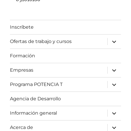
Inscríbete
expande
Ofertas de trabajo y cursos
el
menú
inferior
Formación
expande
Empresas
el
menú
inferior
expande
Programa POTENCIA T
el
menú
inferior
Agencia de Desarrollo
expande
Información general
el
menú
inferior
expande
Acerca de
el