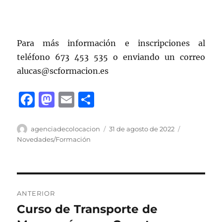
Para más información e inscripciones al
teléfono 673 453 535 o enviando un correo
alucas@scformacion.es
F
M
E
C
a
a
m
o
c
st
ai
m
Autor
Publicado
Categorías
agenciadecolocacion
31 de agosto de 2022
el
Novedades/Formación
e
o
l
p
b
d
a
o
o
rt
Navegación
o
n
ir
ANTERIOR
de
k
Curso de Transporte de
Entrada