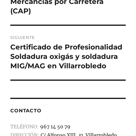
anterior:
Mercancías por Carretera
entradas
(CAP)
SIGUIENTE
Certificado de Profesionalidad
Entrada
siguiente:
Soldadura oxigás y soldadura
MIG/MAG en Villarrobledo
CONTACTO
TELÉFONO:
967 14 50 79
DIRECCIÓN:
C/ Alfonso XIII, 31. Villarrobledo.