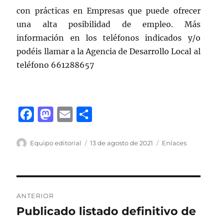
con prácticas en Empresas que puede ofrecer
una alta posibilidad de empleo. Más
información en los teléfonos indicados y/o
podéis llamar a la Agencia de Desarrollo Local al
teléfono 661288657
F
M
E
C
a
a
m
o
c
st
ai
m
Autor
Publicado
Categorías
Equipo editorial
13 de agosto de 2021
Enlaces
el
e
o
l
p
b
d
a
Navegación
o
o
rt
ANTERIOR
o
n
ir
de
Publicado listado definitivo de
Entrada