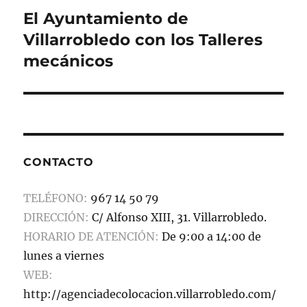
El Ayuntamiento de
Entrada
siguiente:
Villarrobledo con los Talleres
mecánicos
CONTACTO
TELÉFONO:
967 14 50 79
DIRECCIÓN:
C/ Alfonso XIII, 31. Villarrobledo.
HORARIO DE ATENCIÓN:
De 9:00 a 14:00 de
lunes a viernes
WEB:
http://agenciadecolocacion.villarrobledo.com/