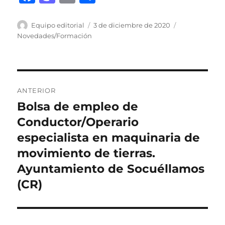
a
a
m
o
c
st
ai
m
Autor
Publicado
Categorías
Equipo editorial
3 de diciembre de 2020
el
Novedades/Formación
e
o
l
p
b
d
a
o
o
rt
Navegación
o
n
ir
ANTERIOR
de
k
Bolsa de empleo de
Entrada
anterior:
Conductor/Operario
entradas
especialista en maquinaria de
movimiento de tierras.
Ayuntamiento de Socuéllamos
(CR)