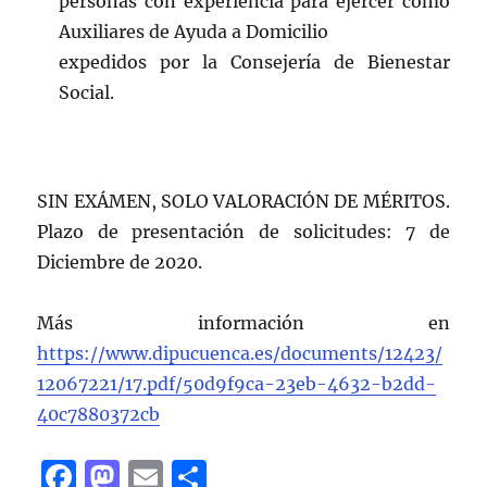
personas con experiencia para ejercer como
Auxiliares de Ayuda a Domicilio
expedidos por la Consejería de Bienestar
Social.
SIN EXÁMEN, SOLO VALORACIÓN DE MÉRITOS.
Plazo de presentación de solicitudes: 7 de
Diciembre de 2020.
Más información en
https://www.dipucuenca.es/documents/12423/
12067221/17.pdf/50d9f9ca-23eb-4632-b2dd-
40c7880372cb
F
M
E
C