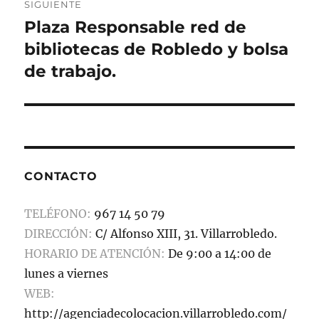
SIGUIENTE
Plaza Responsable red de
Entrada
siguiente:
bibliotecas de Robledo y bolsa
de trabajo.
CONTACTO
TELÉFONO:
967 14 50 79
DIRECCIÓN:
C/ Alfonso XIII, 31. Villarrobledo.
HORARIO DE ATENCIÓN:
De 9:00 a 14:00 de
lunes a viernes
WEB:
http://agenciadecolocacion.villarrobledo.com/