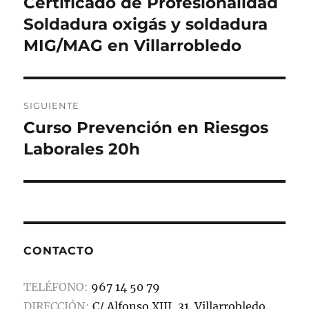
k
Certificado de Profesionalidad
Entrada
anterior:
Soldadura oxigás y soldadura
entradas
MIG/MAG en Villarrobledo
SIGUIENTE
Curso Prevención en Riesgos
Entrada
siguiente:
Laborales 20h
CONTACTO
TELÉFONO:
967 14 50 79
DIRECCIÓN:
C/ Alfonso XIII, 31. Villarrobledo.