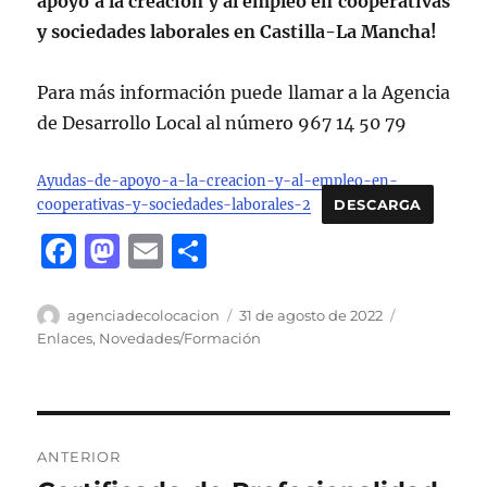
apoyo a la creación y al empleo en cooperativas
y sociedades laborales en Castilla-La Mancha!
Para más información puede llamar a la Agencia
de Desarrollo Local al número 967 14 50 79
Ayudas-de-apoyo-a-la-creacion-y-al-empleo-en-
cooperativas-y-sociedades-laborales-2
DESCARGA
F
M
E
C
a
a
m
o
c
st
ai
m
Autor
Publicado
Categorías
agenciadecolocacion
31 de agosto de 2022
el
Enlaces
,
Novedades/Formación
e
o
l
p
b
d
a
o
o
rt
Navegación
o
n
ir
ANTERIOR
de