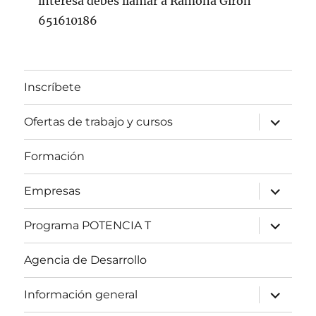
interesa debes llamar a Ramona Girón
651610186
Inscríbete
expande
Ofertas de trabajo y cursos
el
menú
inferior
Formación
expande
Empresas
el
menú
inferior
expande
Programa POTENCIA T
el
menú
inferior
Agencia de Desarrollo
expande
Información general
el
menú