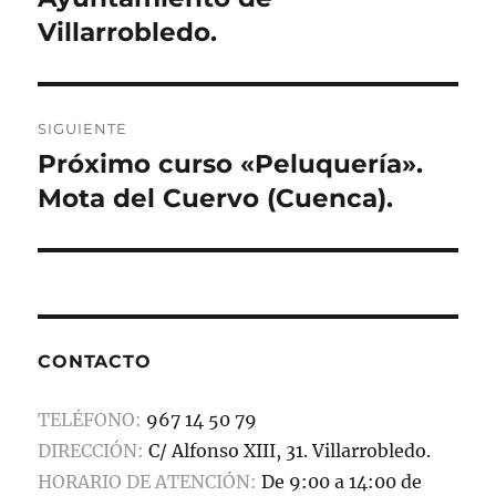
Villarrobledo.
SIGUIENTE
Próximo curso «Peluquería».
Entrada
siguiente:
Mota del Cuervo (Cuenca).
CONTACTO
TELÉFONO:
967 14 50 79
DIRECCIÓN:
C/ Alfonso XIII, 31. Villarrobledo.
HORARIO DE ATENCIÓN:
De 9:00 a 14:00 de