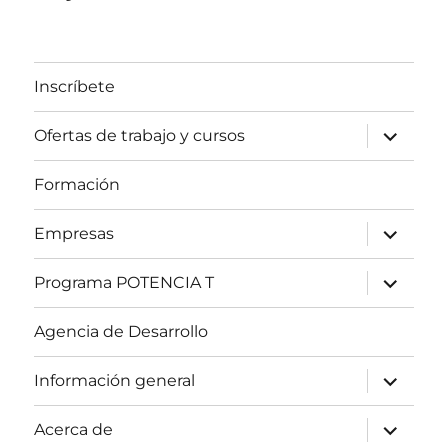
Inscríbete
expande
Ofertas de trabajo y cursos
el
menú
inferior
Formación
expande
Empresas
el
menú
inferior
expande
Programa POTENCIA T
el
menú
inferior
Agencia de Desarrollo
expande
Información general
el
menú
inferior
expande
Acerca de
el