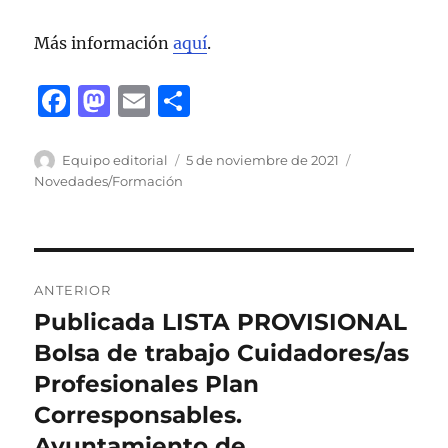
Más información
aquí
.
F
M
E
C
a
a
m
o
c
st
ai
m
Autor
Publicado
Categorías
Equipo editorial
5 de noviembre de 2021
el
Novedades/Formación
e
o
l
p
b
d
a
o
o
rt
Navegación
o
n
ir
ANTERIOR
de
k
Publicada LISTA PROVISIONAL
Entrada
anterior:
Bolsa de trabajo Cuidadores/as
entradas
Profesionales Plan
Corresponsables.
Ayuntamiento de