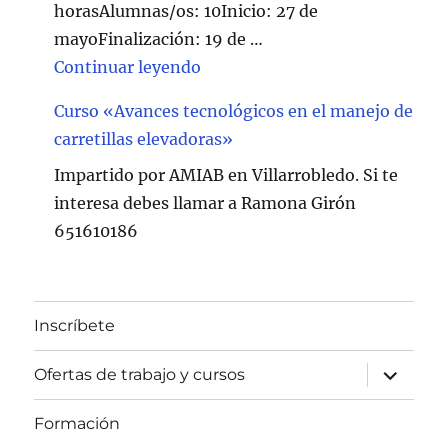
horasAlumnas/os: 10Inicio: 27 de
mayoFinalización: 19 de …
"Curso de Soldadura en Villarr
Continuar leyendo
Curso «Avances tecnológicos en el manejo de
carretillas elevadoras»
Impartido por AMIAB en Villarrobledo. Si te
interesa debes llamar a Ramona Girón
651610186
Inscríbete
expande
Ofertas de trabajo y cursos
el
menú
inferior
Formación