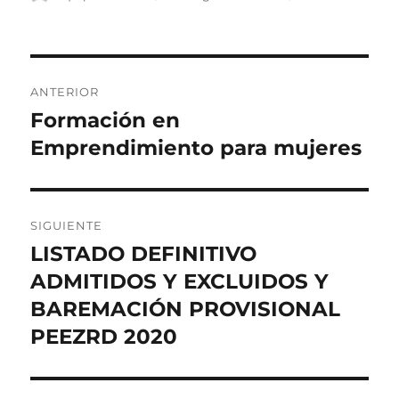
el
e
o
l
p
b
d
a
Navegación
o
o
rt
ANTERIOR
o
n
ir
de
Formación en
Entrada
k
anterior:
Emprendimiento para mujeres
entradas
SIGUIENTE
LISTADO DEFINITIVO
Entrada
siguiente:
ADMITIDOS Y EXCLUIDOS Y
BAREMACIÓN PROVISIONAL
PEEZRD 2020