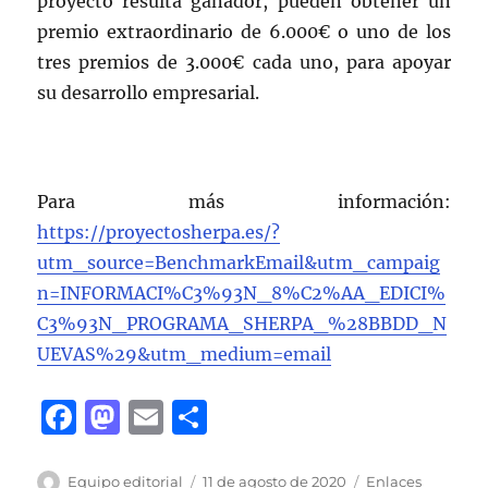
proyecto resulta ganador, pueden obtener un
premio extraordinario de 6.000€ o uno de los
tres premios de 3.000€ cada uno, para apoyar
su desarrollo empresarial.
Para más información:
https://proyectosherpa.es/?
utm_source=BenchmarkEmail&utm_campaig
n=INFORMACI%C3%93N_8%C2%AA_EDICI%
C3%93N_PROGRAMA_SHERPA_%28BBDD_N
UEVAS%29&utm_medium=email
F
M
E
C
a
a
m
o
c
st
ai
m
Autor
Publicado
Categorías
Equipo editorial
11 de agosto de 2020
Enlaces