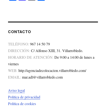
ce
as
m
o
bo
to
ail
m
ok
do
pa
n
rti
CONTACTO
r
TELÉFONO:
967 14 50 79
DIRECCIÓN:
C/ Alfonso XIII, 31. Villarrobledo.
HORARIO DE ATENCIÓN:
De 9:00 a 14:00 de lunes a
viernes
WEB:
http://agenciadecolocacion.villarrobledo.com/
EMAIL:
mar.adl@villarrobledo.com
Aviso legal
Política de privacidad
Política de cookies