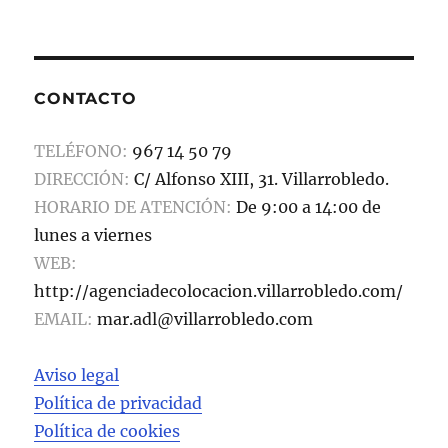
c
st
ai
m
e
o
l
p
b
d
a
CONTACTO
o
o
rt
o
n
ir
TELÉFONO:
967 14 50 79
k
DIRECCIÓN:
C/ Alfonso XIII, 31. Villarrobledo.
HORARIO DE ATENCIÓN:
De 9:00 a 14:00 de
lunes a viernes
WEB:
http://agenciadecolocacion.villarrobledo.com/
EMAIL:
mar.adl@villarrobledo.com
Aviso legal
Política de privacidad
Política de cookies