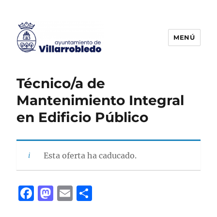
MENÚ
Agencia de Colocación
Técnico/a de
Mantenimiento Integral
en Edificio Público
Esta oferta ha caducado.
F
M
E
C
a
a
m
o