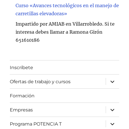
Curso «Avances tecnológicos en el manejo de
carretillas elevadoras»
Impartido por AMIAB en Villarrobledo. Si te
interesa debes llamar a Ramona Girón
651610186
Inscríbete
expande
Ofertas de trabajo y cursos
el
menú
inferior
Formación
expande
Empresas
el
menú
inferior
expande
Programa POTENCIA T
el