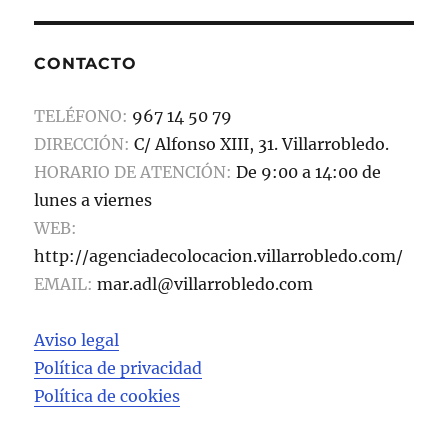
e
o
l
p
b
d
a
CONTACTO
o
o
rt
o
n
ir
TELÉFONO:
967 14 50 79
k
DIRECCIÓN:
C/ Alfonso XIII, 31. Villarrobledo.
HORARIO DE ATENCIÓN:
De 9:00 a 14:00 de
lunes a viernes
WEB:
http://agenciadecolocacion.villarrobledo.com/
EMAIL:
mar.adl@villarrobledo.com
Aviso legal
Política de privacidad
Política de cookies