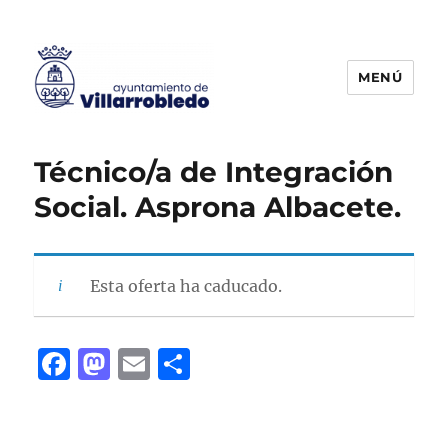
MENÚ
Agencia de Colocación
Técnico/a de Integración
Social. Asprona Albacete.
Esta oferta ha caducado.
F
M
E
C
a
a
m
o
c
st
ai
m