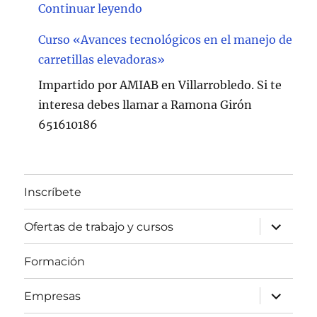
"Curso de Soldadura en Villarr
Continuar leyendo
Curso «Avances tecnológicos en el manejo de
carretillas elevadoras»
Impartido por AMIAB en Villarrobledo. Si te
interesa debes llamar a Ramona Girón
651610186
Inscríbete
expande
Ofertas de trabajo y cursos
el
menú
inferior
Formación
expande
Empresas
el
menú