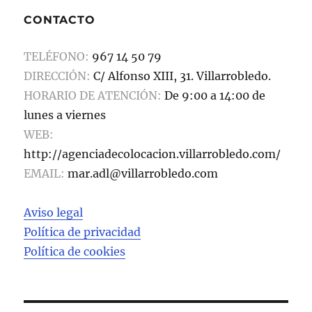
b
d
a
CONTACTO
o
o
rt
o
n
ir
TELÉFONO:
967 14 50 79
k
DIRECCIÓN:
C/ Alfonso XIII, 31. Villarrobledo.
HORARIO DE ATENCIÓN:
De 9:00 a 14:00 de
lunes a viernes
WEB:
http://agenciadecolocacion.villarrobledo.com/
EMAIL:
mar.adl@villarrobledo.com
Aviso legal
Política de privacidad
Política de cookies