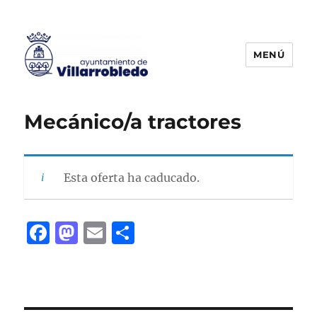
MENÚ
Agencia de Colocación
Mecánico/a tractores
Esta oferta ha caducado.
F
M
E
C
a
a
m
o
c
st
ai
m
e
o
l
p