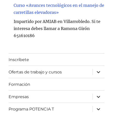
Curso «Avances tecnológicos en el manejo de
carretillas elevadoras»
Impartido por AMIAB en Villarrobledo. Si te
interesa debes llamar a Ramona Girón
651610186
Inscríbete
expande
Ofertas de trabajo y cursos
el
menú
inferior
Formación
expande
Empresas
el
menú
inferior
expande
Programa POTENCIA T
el