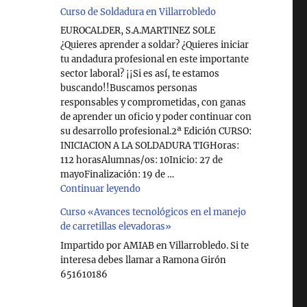
Curso de Soldadura en Villarrobledo
EUROCALDER, S.A.MARTINEZ SOLE
¿Quieres aprender a soldar? ¿Quieres iniciar
tu andadura profesional en este importante
sector laboral? ¡¡Si es así, te estamos
buscando!!Buscamos personas
responsables y comprometidas, con ganas
de aprender un oficio y poder continuar con
su desarrollo profesional.2ª Edición CURSO:
INICIACION A LA SOLDADURA TIGHoras:
112 horasAlumnas/os: 10Inicio: 27 de
mayoFinalización: 19 de …
"Curso de Soldadura en Villarrobledo"
Continuar leyendo
Curso «Avances tecnológicos en el manejo
de carretillas elevadoras»
Impartido por AMIAB en Villarrobledo. Si te
interesa debes llamar a Ramona Girón
651610186