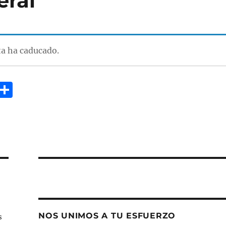
eral
ta ha caducado.
E
C
m
o
i
m
p
a
rt
ir
NOS UNIMOS A TU ESFUERZO
s