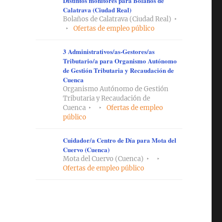
Distintos monitores para Bolaños de
Calatrava (Ciudad Real)
Bolaños de Calatrava (Ciudad Real)
Ofertas de empleo público
3 Administrativos/as-Gestores/as
Tributario/a para Organismo Autónomo
de Gestión Tributaria y Recaudación de
Cuenca
Organismo Autónomo de Gestión
Tributaria y Recaudación de
Cuenca
Ofertas de empleo
público
Cuidador/a Centro de Día para Mota del
Cuervo (Cuenca)
Mota del Cuervo (Cuenca)
Ofertas de empleo público