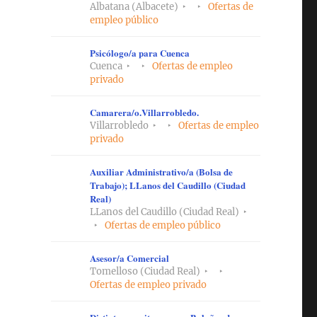
Albatana (Albacete)
Ofertas de
empleo público
Psicólogo/a para Cuenca
Cuenca
Ofertas de empleo
privado
Camarera/o.Villarrobledo.
Villarrobledo
Ofertas de empleo
privado
Auxiliar Administrativo/a (Bolsa de
Trabajo); LLanos del Caudillo (Ciudad
Real)
LLanos del Caudillo (Ciudad Real)
Ofertas de empleo público
Asesor/a Comercial
Tomelloso (Ciudad Real)
Ofertas de empleo privado