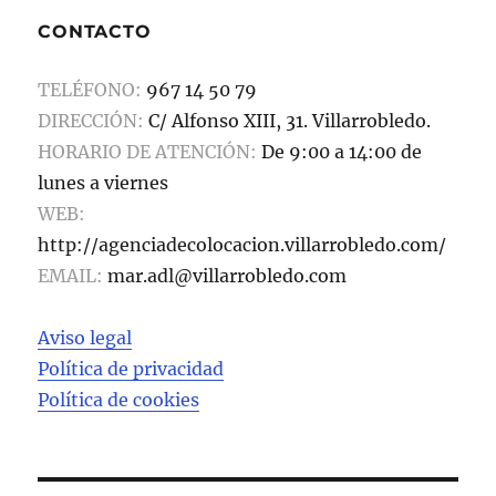
b
d
a
CONTACTO
o
o
rt
o
n
ir
TELÉFONO:
967 14 50 79
k
DIRECCIÓN:
C/ Alfonso XIII, 31. Villarrobledo.
HORARIO DE ATENCIÓN:
De 9:00 a 14:00 de
lunes a viernes
WEB:
http://agenciadecolocacion.villarrobledo.com/
EMAIL:
mar.adl@villarrobledo.com
Aviso legal
Política de privacidad
Política de cookies