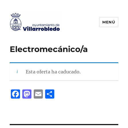
MENÚ
Agencia de Colocación
Electromecánico/a
Esta oferta ha caducado.
F
M
E
C
a
a
m
o
c
st
ai
m
e
o
l
p