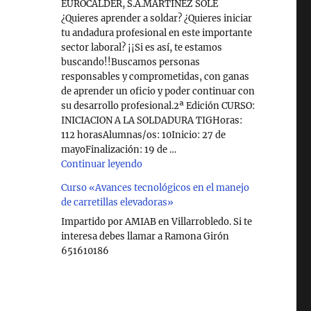
EUROCALDER, S.A.MARTINEZ SOLE
¿Quieres aprender a soldar? ¿Quieres iniciar
tu andadura profesional en este importante
sector laboral? ¡¡Si es así, te estamos
buscando!!Buscamos personas
responsables y comprometidas, con ganas
de aprender un oficio y poder continuar con
su desarrollo profesional.2ª Edición CURSO:
INICIACION A LA SOLDADURA TIGHoras:
112 horasAlumnas/os: 10Inicio: 27 de
mayoFinalización: 19 de …
"Curso de Soldadura en Villarrobledo"
Continuar leyendo
Curso «Avances tecnológicos en el manejo
de carretillas elevadoras»
Impartido por AMIAB en Villarrobledo. Si te
interesa debes llamar a Ramona Girón
651610186