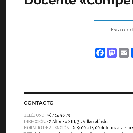
Docente «Compete
Esta ofer
F
M
a
a
c
st
a
e
o
l
b
d
o
o
CONTACTO
o
n
TELÉFONO:
967 14 50 79
k
DIRECCIÓN:
C/ Alfonso XIII, 31. Villarrobledo.
HORARIO DE ATENCIÓN:
De 9:00 a 14:00 de lunes a vierne