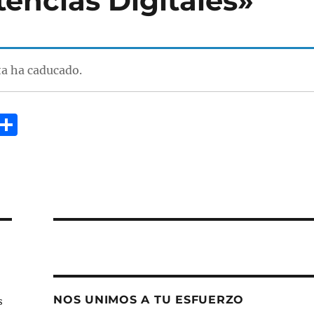
ncias Digitales»
ta ha caducado.
E
C
m
o
i
m
p
a
rt
ir
NOS UNIMOS A TU ESFUERZO
s