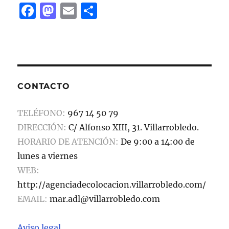
F
M
E
C
a
a
m
o
c
st
ai
m
e
o
l
p
b
d
a
CONTACTO
o
o
rt
o
n
ir
TELÉFONO:
967 14 50 79
k
DIRECCIÓN:
C/ Alfonso XIII, 31. Villarrobledo.
HORARIO DE ATENCIÓN:
De 9:00 a 14:00 de
lunes a viernes
WEB:
http://agenciadecolocacion.villarrobledo.com/
EMAIL:
mar.adl@villarrobledo.com
Aviso legal