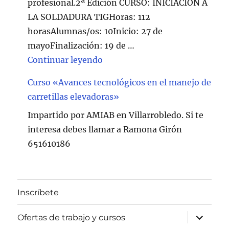
profesional.2ª Edición CURSO: INICIACION A
LA SOLDADURA TIGHoras: 112
horasAlumnas/os: 10Inicio: 27 de
mayoFinalización: 19 de …
"Curso de Soldadura en Villarr
Continuar leyendo
Curso «Avances tecnológicos en el manejo de
carretillas elevadoras»
Impartido por AMIAB en Villarrobledo. Si te
interesa debes llamar a Ramona Girón
651610186
Inscríbete
expande
Ofertas de trabajo y cursos
el