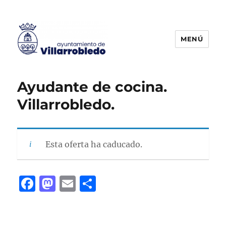
MENÚ
Agencia de Colocación
Ayudante de cocina.
Villarrobledo.
Esta oferta ha caducado.
F
M
E
C
a
a
m
o
c
st
ai
m