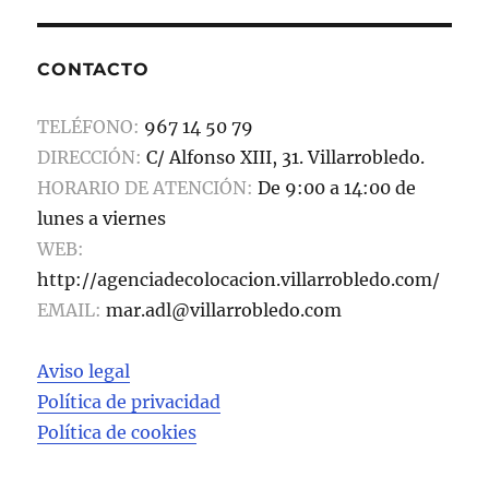
e
o
l
p
b
d
a
CONTACTO
o
o
rt
o
n
ir
TELÉFONO:
967 14 50 79
k
DIRECCIÓN:
C/ Alfonso XIII, 31. Villarrobledo.
HORARIO DE ATENCIÓN:
De 9:00 a 14:00 de
lunes a viernes
WEB:
http://agenciadecolocacion.villarrobledo.com/
EMAIL:
mar.adl@villarrobledo.com
Aviso legal
Política de privacidad
Política de cookies