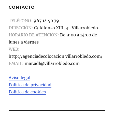
b
d
a
CONTACTO
o
o
rt
o
n
ir
TELÉFONO:
967 14 50 79
k
DIRECCIÓN:
C/ Alfonso XIII, 31. Villarrobledo.
HORARIO DE ATENCIÓN:
De 9:00 a 14:00 de
lunes a viernes
WEB:
http://agenciadecolocacion.villarrobledo.com/
EMAIL:
mar.adl@villarrobledo.com
Aviso legal
Política de privacidad
Política de cookies