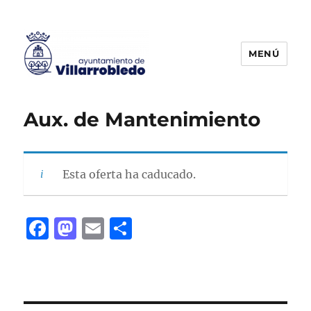
MENÚ
Agencia de Colocación
Aux. de Mantenimiento
Esta oferta ha caducado.
F
M
E
C
a
a
m
o
c
st
ai
m
e
o
l
p